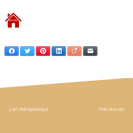
Accueil
Facebook
Twitter
Pinterest
LinkedIn
Viadeo
Email
Navigation
L’art thérapeutique
Plan d’accès
de
l’article